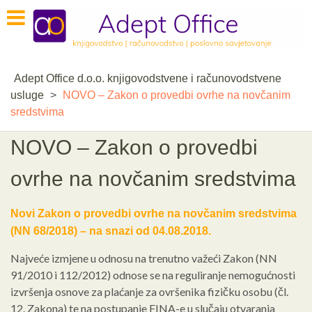
Skip
to
content
Adept Office d.o.o. knjigovodstvene i računovodstvene
usluge
>
NOVO – Zakon o provedbi ovrhe na novčanim
sredstvima
NOVO – Zakon o provedbi
ovrhe na novčanim sredstvima
Novi Zakon o provedbi ovrhe na novčanim sredstvima
(NN 68/2018) – na snazi od 04.08.2018.
Najveće izmjene u odnosu na trenutno važeći Zakon (NN
91/2010 i 112/2012) odnose se na reguliranje nemogućnosti
izvršenja osnove za plaćanje za ovršenika fizičku osobu (čl.
12. Zakona) te na postupanje FINA-e u slučaju otvaranja